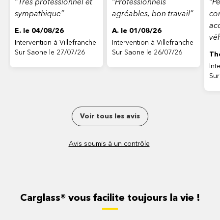
“Très professionnel et
“Professionnels
“Pe
sympathique”
agréables, bon travail”
co
acc
E. le 04/08/26
A. le 01/08/26
véh
Intervention à Villefranche
Intervention à Villefranche
sur
Sur Saone le 27/07/26
Sur Saone le 26/07/26
Th
les
Int
l'i
Sur
&gt
Ré
les
Voir tous les avis
as
l'i
Je
Avis soumis à un contrôle
Carglass® vous facilite toujours la vie !