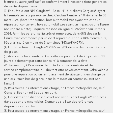
facture ou autre justificatif, et conformément à nos conditions générales
de vente disponibles
ici
.
(3)
Enquête client NPS Carglass® - Base : 41 614 clients Carglass® ayant
fait remplacer leur pare-brise chez Carglass® entre le 10 février et le 08
mars 2024. (hors : réparation, hors automobilistes ayant été chez un
réparateur concurrent, hors automobilistes ayant un impact ou une fissure
non réparé à date). Enquête réalisée en ligne du 26 février au 08 mars
2024. Parmi les pare-brise fissurés et remplacés, dans 68% des cas la
fissure avait commencé par un éclat réparable. Et pour 84% d’entre eux,
l’éclat a fissuré en moins de 3 semaines (84%x68%=57%).
(4)
Etude Facturation Carglass® 2025 sur 98% de nos clients assurés bris
de glace.
(5)
Avance de frais constituant un délai de paiement de 20 jours (ou 30
jours si paiement par carte bancaire) à compter de la date
d’intervention, à l’exclusion de toute franchise identifiée et de tout
service complémentaire, qui devront être payés comptant. Offre valable
pour une réparation ou un remplacement de vitrage pris en charge par
une assurance bris de glace, dans le respect du contrat souscrit par
l’assuré.
(6)
Pour toutes les interventions vitrage, en France métropolitaine, sauf
Corse et îles non reliées par un pont.
(7)
Hors filtres non diagnostiqués et non vendus par Carglass® et placés
dans des endroits sensibles. Demandez la liste des références
disponibles en centre.
(8)
Pour toutes les interventions vitrage, en France métropolitaine, sauf