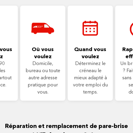
vous
Où vous
Quand vous
Rapi
z
voulez
voulez
eff
90
Domicile,
Déterminez le
Un br
les
bureau ou toute
créneau le
? Fa
artout
autre adresse
mieux adapté à
sans 
ce.
pratique pour
votre emploi du
se
vous.
temps.
d
Réparation et remplacement de pare-brise