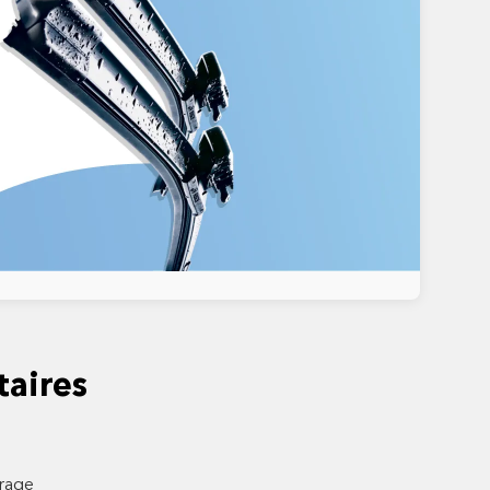
aires
trage