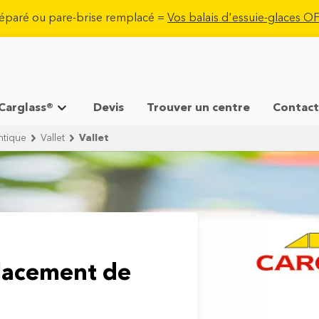
réparé ou pare-brise remplacé =
Vos balais d'essuie-glaces 
 Carglass®
Devis
Trouver un centre
Contact
ntique
Vallet
Vallet
lacement de