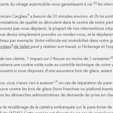
(2)
experts du vitrage automobile vous garantissent à vie
les inter
®
nicien Carglass
a besoin de 30 minutes environ, et 2h lui son
prestations de qualité se déroulent dans le centre de notre pa
e pouvez pas vous déplacer, la plupart de nos interventions (r
 Vous devez simplement prendre un rendez-vous, et le déplacem
reau par exemple. Votre véhicule est immobilisé dans votre gar
®
rglass
de Vallet
peut y réaliser son travail, si l’éclairage et l
(4
de nos clients, 1 impact sur 2 fissure en moins de 3 semaines
traînera une contre-visite suite au contrôle technique de votr
souvent si vous disposez d’une assurance bris de glace, autant
(7)
eur, vous n’avez rien à avancer
en cas de réparation de pare-
re contre les bris de glace (hors franchise ou plafond éventuel
 les démarches administratives de demande de prise en cha
le recalibrage de la caméra embarquée sur le pare-brise de to