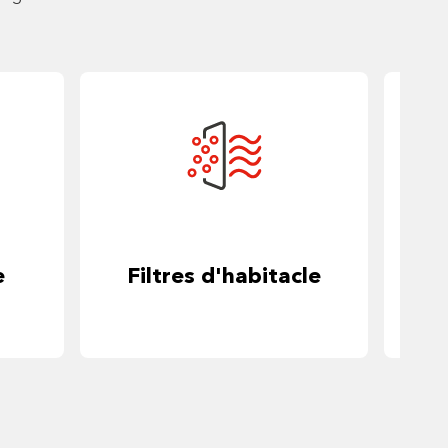
e
Filtres d'habitacle
Dé