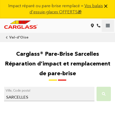
Impact réparé ou pare-brise remplacé =
Vos balais
d'essuie-glaces OFFERTS🎁
Val-d'Oise
Carglass® Pare-Brise Sarcelles
Réparation d’impact et remplacement
de pare-brise
Ville, Code postal
SARCELLES