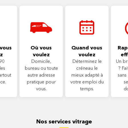
vous
Où vous
Quand vous
Rapi
z
voulez
voulez
eff
90
Domicile,
Déterminez le
Un br
les
bureau ou toute
créneau le
? Fa
artout
autre adresse
mieux adapté à
sans 
ce.
pratique pour
votre emploi du
se
vous.
temps.
d
Nos services vitrage