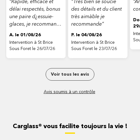
“Rapide, efficace et
“Très bien se soucie
“Am
délai respectés, bonus
des détails et du client
co
une paire d¿essuie-
très aimàble je
Do
glaces, je recommande
recommande”
29
vivement.¿¿¿¿”
Int
A. le 01/08/26
P. le 04/08/26
Sou
Intervention à St Brice
Intervention à St Brice
Sous Foret le 26/07/26
Sous Foret le 23/07/26
Voir tous les avis
Avis soumis à un contrôle
Carglass® vous facilite toujours la vie !