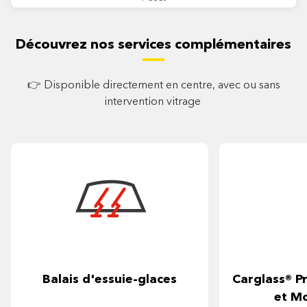
Découvrez nos services complémentaires
👉 Disponible directement en centre, avec ou sans
intervention vitrage
Balais d'essuie-glaces
Carglass® Pr
et M