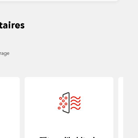
aires
trage