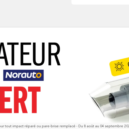
our tout impact réparé ou pare-brise remplacé - Du 8 août au 04 septembre 20