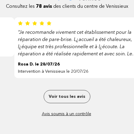
Consultez les
78 avis
des clients du centre de Venissieux
“Je recommande vivement cet établissement pour la
réparation de pare-brise. L¿accueil a été chaleureux,
l¿équipe est très professionnelle et à l¿écoute. La
réparation a été réalisée rapidement et avec soin. Le
travail est de qualité et le service est irréprochable. J
Rosa D. le 28/07/26
suis entièrement satisfaite de mon expérience. Merci 
Intervention à Venissieux le 20/07/26
toute l¿équipe.”
Voir tous les avis
Avis soumis à un contrôle