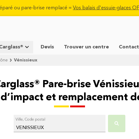
réparé ou pare-brise remplacé =
Vos balais d'essuie-glaces 
 Carglass®
Devis
Trouver un centre
Contact
hône
Vénissieux
arglass® Pare-brise Vénissie
 d’impact et remplacement de
Ville, Code postal
VENISSIEUX