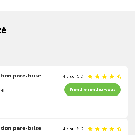
té
tion pare-brise
4.8 sur 5.0
Prendre rendez-vous
NNE
tion pare-brise
4.7 sur 5.0