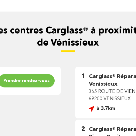
es centres Carglass® à proximi
de Vénissieux
1
Carglass®
Répara
Prendre rendez-vous
Venissieux
365 ROUTE DE VIE
69200 VENISSIEUX
à 3.7km
2
Carglass®
Répara