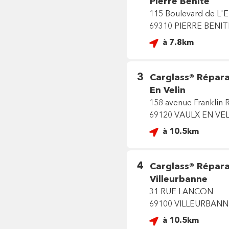
Pierre Benite
115 Boulevard de L'
69310 PIERRE BENIT
à 7.8km
3
Carglass®
Répara
En Velin
158 avenue Franklin 
69120 VAULX EN VEL
à 10.5km
4
Carglass®
Répara
Villeurbanne
31 RUE LANCON
69100 VILLEURBANN
à 10.5km