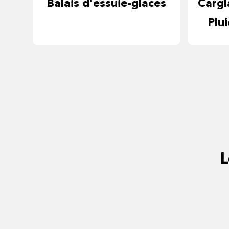
Balais d'essuie-glaces
Cargl
Plu
L