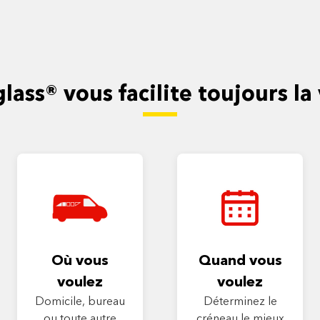
lass® vous facilite toujours la 
Où vous
Quand vous
voulez
voulez
Domicile, bureau
Déterminez le
ou toute autre
créneau le mieux