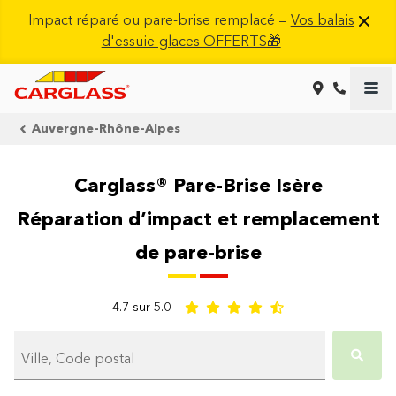
Impact réparé ou pare-brise remplacé =
Vos balais
d'essuie-glaces OFFERTS🎁
Auvergne-Rhône-Alpes
Carglass® Pare-Brise Isère
Réparation d’impact et remplacement
de pare-brise
4.7 sur 5.0
Ville, Code postal