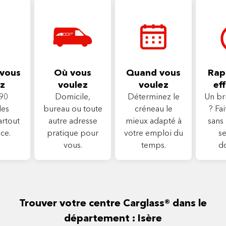
vous
Où vous
Quand vous
Rapi
z
voulez
voulez
eff
90
Domicile,
Déterminez le
Un br
les
bureau ou toute
créneau le
? Fa
artout
autre adresse
mieux adapté à
sans 
ce.
pratique pour
votre emploi du
se
vous.
temps.
d
Trouver votre centre Carglass® dans le
département : Isère