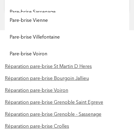
Sélectionner une ville
Pare-brise Sassenage
Pare-brise Vienne
Pare-brise Villefontaine
Les centres Carglass® à proximité
Pare-brise Voiron
Réparation pare-brise St Martin D Heres
Réparation pare-brise Bourgoin Jallieu
Réparation pare-brise Voiron
Réparation pare-brise Grenoble Saint Egreve
Réparation pare-brise Grenoble - Sassenage
Réparation pare-brise Crolles