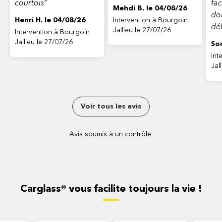
courtois”
facile. In
Mehdi B. le 04/08/26
do
Henri H. le 04/08/26
Intervention à Bourgoin
dél
Jallieu le 27/07/26
Intervention à Bourgoin
aim
Jallieu le 27/07/26
Son
qua
Int
Jal
Voir tous les avis
Avis soumis à un contrôle
Carglass® vous facilite toujours la vie !