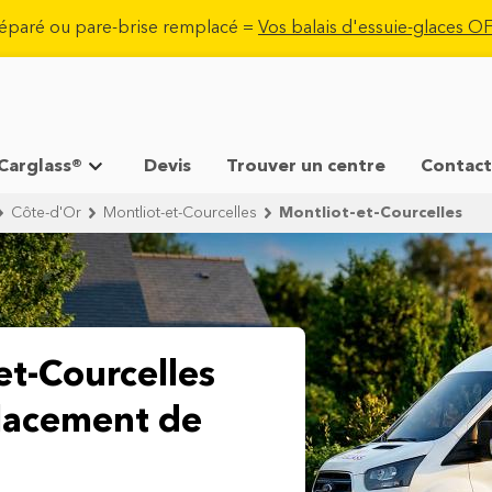
réparé ou pare-brise remplacé =
Vos balais d'essuie-glaces 
 Carglass®
Devis
Trouver un centre
Contact
Côte-d'Or
Montliot-et-Courcelles
Montliot-et-Courcelles
et-Courcelles
lacement de