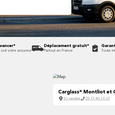
avancer*
Déplacement gratuit*
Garant
soit votre assureur
Partout en France
Toute in
Carglass® Montliot et 
S’y rendre
09 77 40 19 37