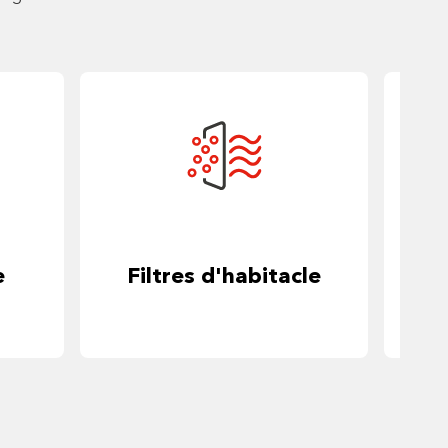
e
Filtres d'habitacle
Dé