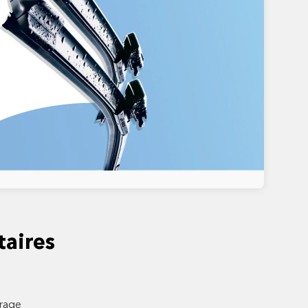
aires
trage