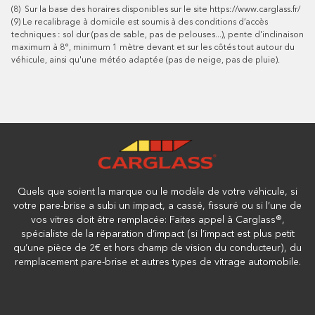
(8)
Sur la base des horaires disponibles sur le site
https://www.carglass.fr/
(9)
Le recalibrage à domicile est soumis à des conditions d’accès
techniques : sol dur (pas de sable, pas de pelouses...), pente d'inclinaison
maximum à 8°, minimum 1 mètre devant et sur les côtés tout autour du
véhicule, ainsi qu'une météo adaptée (pas de neige, pas de pluie).
Quels que soient la marque ou le modèle de votre véhicule, si
votre pare-brise a subi un impact, a cassé, fissuré ou si l’une de
vos vitres doit être remplacée: Faites appel à Carglass®,
spécialiste de la réparation d’impact (si l’impact est plus petit
qu’une pièce de 2€ et hors champ de vision du conducteur), du
remplacement pare-brise et autres types de vitrage automobile.