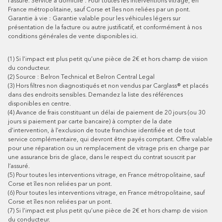
l’assuré.
Service à domicile : Pour toutes les interventions vitrage, en
France métropolitaine, sauf Corse et îles non reliées par un pont.
Garantie à vie : Garantie valable pour les véhicules légers sur
présentation de la facture ou autre justificatif, et conformément à nos
conditions générales de vente disponibles
ici
.
(1)
Si l’impact est plus petit qu’une pièce de 2€ et hors champ de vision
du conducteur.
(2)
Source : Belron Technical et Belron Central Legal
(3)
Hors filtres non diagnostiqués et non vendus par Carglass® et placés
dans des endroits sensibles. Demandez la liste des références
disponibles en centre.
(4)
Avance de frais constituant un délai de paiement de 20 jours (ou 30
jours si paiement par carte bancaire) à compter de la date
d’intervention, à l’exclusion de toute franchise identifiée et de tout
service complémentaire, qui devront être payés comptant. Offre valable
pour une réparation ou un remplacement de vitrage pris en charge par
une assurance bris de glace, dans le respect du contrat souscrit par
l’assuré.
(5)
Pour toutes les interventions vitrage, en France métropolitaine, sauf
Corse et îles non reliées par un pont.
(6)
Pour toutes les interventions vitrage, en France métropolitaine, sauf
Corse et îles non reliées par un pont.
(7)
Si l’impact est plus petit qu’une pièce de 2€ et hors champ de vision
du conducteur.