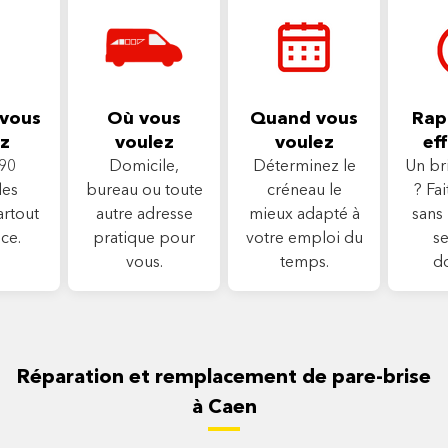
vous
Où vous
Quand vous
Rapi
z
voulez
voulez
eff
90
Domicile,
Déterminez le
Un br
les
bureau ou toute
créneau le
? Fa
artout
autre adresse
mieux adapté à
sans 
ce.
pratique pour
votre emploi du
se
vous.
temps.
d
Réparation et remplacement de pare-brise
à Caen