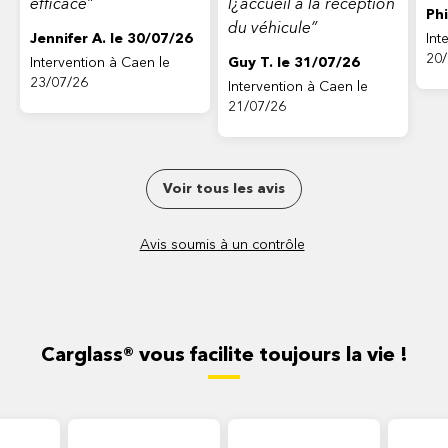
efficace”
l¿accueil à la réception
Phi
du véhicule”
Jennifer A. le 30/07/26
Int
20/
Intervention à Caen le
Guy T. le 31/07/26
23/07/26
Intervention à Caen le
21/07/26
Voir tous les avis
Avis soumis à un contrôle
Carglass® vous facilite toujours la vie !