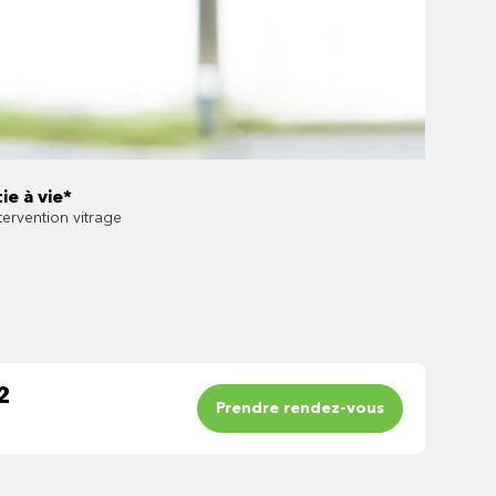
ie à vie*
tervention vitrage
2
Prendre rendez-vous