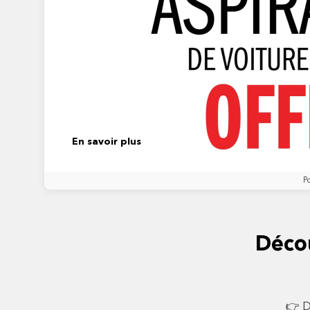
En savoir plus
P
Déco
👉 D