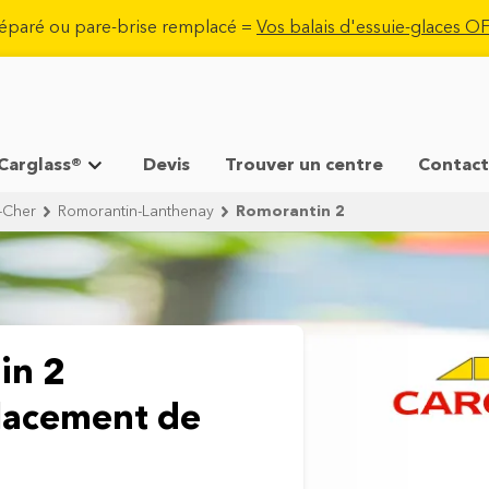
réparé ou pare-brise remplacé =
Vos balais d'essuie-glaces 
 Carglass®
Devis
Trouver un centre
Contact
t-Cher
Romorantin-Lanthenay
Romorantin 2
in 2
lacement de