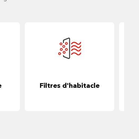
e
Filtres d'habitacle
Dé