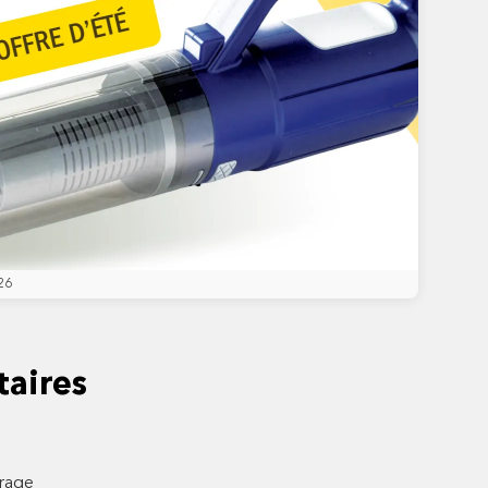
26
aires
trage