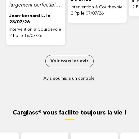
Int
largement perfectible
Intervention à Courbevoie
2 P
(accès difficile coupé
2 Pp le 07/07/26
Jean-bernard L. le
par la queue des
28/07/26
voitures prenant de
Intervention à Courbevoie
l'essence)”
2 Pp le 16/07/26
Voir tous les avis
Avis soumis à un contrôle
Carglass® vous facilite toujours la vie !