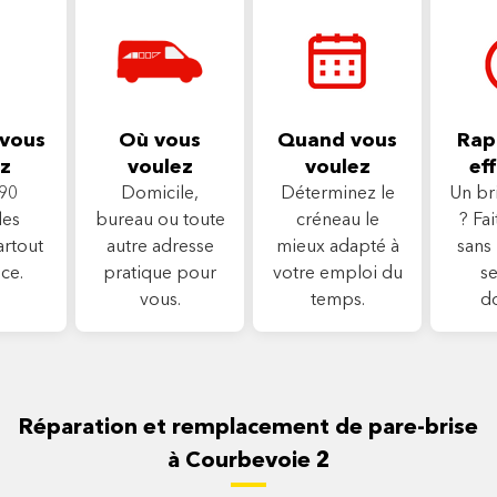
vous
Où vous
Quand vous
Rapi
z
voulez
voulez
eff
90
Domicile,
Déterminez le
Un br
les
bureau ou toute
créneau le
? Fa
artout
autre adresse
mieux adapté à
sans 
ce.
pratique pour
votre emploi du
se
vous.
temps.
d
Réparation et remplacement de pare-brise
à Courbevoie 2