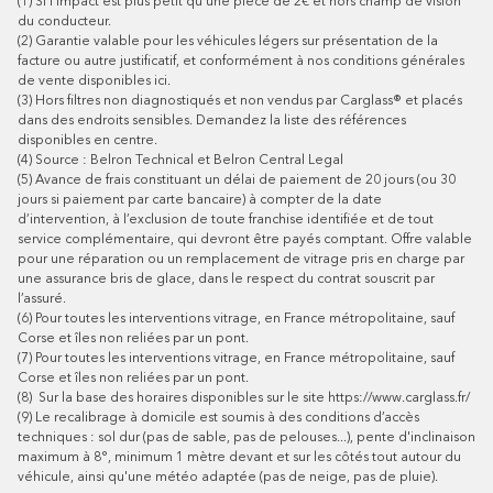
(1)
Si l’impact est plus petit qu’une pièce de 2€ et hors champ de vision
du conducteur.
(2)
Garantie valable pour les véhicules légers sur présentation de la
facture ou autre justificatif, et conformément à nos conditions générales
de vente disponibles
ici
.
(3)
Hors filtres non diagnostiqués et non vendus par Carglass® et placés
dans des endroits sensibles. Demandez la liste des références
disponibles en centre.
(4)
Source : Belron Technical et Belron Central Legal
(5)
Avance de frais constituant un délai de paiement de 20 jours (ou 30
jours si paiement par carte bancaire) à compter de la date
d’intervention, à l’exclusion de toute franchise identifiée et de tout
service complémentaire, qui devront être payés comptant. Offre valable
pour une réparation ou un remplacement de vitrage pris en charge par
une assurance bris de glace, dans le respect du contrat souscrit par
l’assuré.
(6)
Pour toutes les interventions vitrage, en France métropolitaine, sauf
Corse et îles non reliées par un pont.
(7)
Pour toutes les interventions vitrage, en France métropolitaine, sauf
Corse et îles non reliées par un pont.
(8)
Sur la base des horaires disponibles sur le site
https://www.carglass.fr/
(9)
Le recalibrage à domicile est soumis à des conditions d’accès
techniques : sol dur (pas de sable, pas de pelouses...), pente d'inclinaison
maximum à 8°, minimum 1 mètre devant et sur les côtés tout autour du
véhicule, ainsi qu'une météo adaptée (pas de neige, pas de pluie).